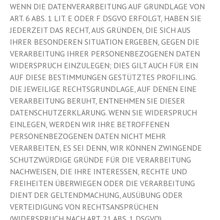
WENN DIE DATENVERARBEITUNG AUF GRUNDLAGE VON
ART. 6 ABS. 1 LIT. E ODER F DSGVO ERFOLGT, HABEN SIE
JEDERZEIT DAS RECHT, AUS GRÜNDEN, DIE SICH AUS
IHRER BESONDEREN SITUATION ERGEBEN, GEGEN DIE
VERARBEITUNG IHRER PERSONENBEZOGENEN DATEN
WIDERSPRUCH EINZULEGEN; DIES GILT AUCH FÜR EIN
AUF DIESE BESTIMMUNGEN GESTÜTZTES PROFILING.
DIE JEWEILIGE RECHTSGRUNDLAGE, AUF DENEN EINE
VERARBEITUNG BERUHT, ENTNEHMEN SIE DIESER
DATENSCHUTZERKLÄRUNG. WENN SIE WIDERSPRUCH
EINLEGEN, WERDEN WIR IHRE BETROFFENEN
PERSONENBEZOGENEN DATEN NICHT MEHR
VERARBEITEN, ES SEI DENN, WIR KÖNNEN ZWINGENDE
SCHUTZWÜRDIGE GRÜNDE FÜR DIE VERARBEITUNG
NACHWEISEN, DIE IHRE INTERESSEN, RECHTE UND
FREIHEITEN ÜBERWIEGEN ODER DIE VERARBEITUNG
DIENT DER GELTENDMACHUNG, AUSÜBUNG ODER
VERTEIDIGUNG VON RECHTSANSPRÜCHEN
(WIDERSPRUCH NACH ART. 21 ABS. 1 DSGVO).